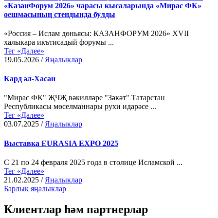
«КазанФорум 2026» чарасы кысаларында «Мирас ФК»
оешмасының стендында булды
«Россия – Ислам дөньясы: КАЗАНФОРУМ 2026» XVII
халыкара икътисадый форумы ...
Тег «Далее»
19.05.2026
/
Яңалыклар
Кард әл-Хасан
"Мирас ФК" ҖЧҖ вәкилләре "Зәкәт" Татарстан
Республикасы мөселманнары рухи идарәсе ...
Тег «Далее»
03.07.2025
/
Яңалыклар
Выставка EURASIA EXPO 2025
С 21 по 24 февраля 2025 года в столице Исламской ...
Тег «Далее»
21.02.2025
/
Яңалыклар
Барлык яңалыклар
Клиентлар һәм
партнерлар