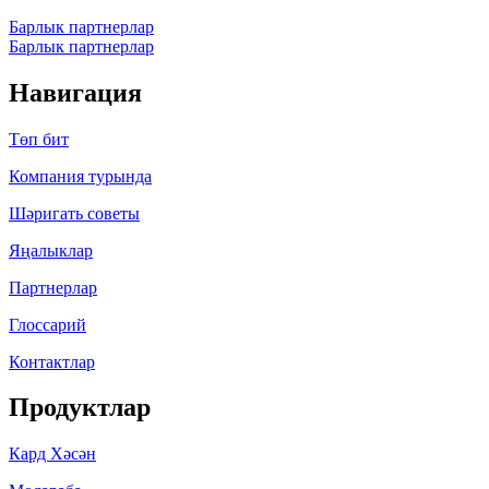
Барлык партнерлар
Барлык партнерлар
Навигация
Төп бит
Компания турында
Шәригать cоветы
Яңалыклар
Партнерлар
Глоссарий
Контактлар
Продуктлар
Кард Хәсән