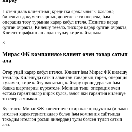
Потенциаль клиентның кредитка яраклылыгы бәяләнә,
бирелгән документларның дөреслеге тикшерелә, һәм
операция төзү турында карар кабул ителә. Позитив карар
булган очракта, Килешү төзелә, тискәре карар булган очракта,
Клиент тарафыннан алдан түләү кире кайтарыла.
3
Мирас ФК компаниясе клиент өчен товар сатып
ала
Әгәр уңай карар кабул ителсә, Клиент һәм Мирас ФК килешү
төзиләр. Килешүдә сатып алынган товарның төрен, операция
күләмен, кире кайту вакытын, кайтару процедурасын һәм
башка шартларны күрсәтелә. Моннан тыш, операция өчен
өстәмә гарантияләр кирәк булса, залог яки гарантия килешүе
төзелергә мөмкин.
Бу этапта Мирас ФК клиент өчен кирәкле продуктны (игълан
ителгән характеристикалар белән һәм компания сайтында
тәкъдим ителгән рәсми дилердан) тулы бәясен түләп сатып
ала.