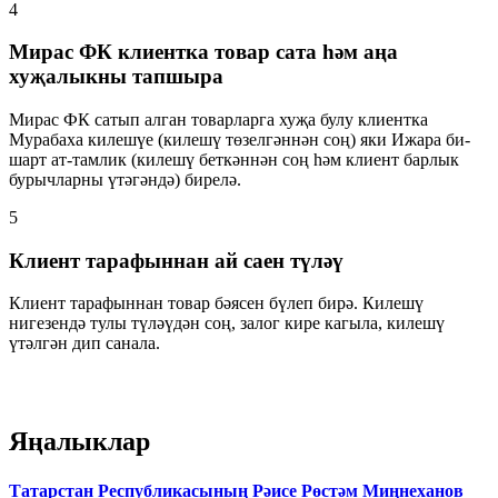
4
Мирас ФК клиентка товар сата һәм аңа
хуҗалыкны тапшыра
Мирас ФК сатып алган товарларга хуҗа булу клиентка
Мурабаха килешүе (килешү төзелгәннән соң) яки Ижара би-
шарт ат-тамлик (килешү беткәннән соң һәм клиент барлык
бурычларны үтәгәндә) бирелә.
5
Клиент тарафыннан ай саен түләү
Клиент тарафыннан товар бәясен бүлеп бирә. Килешү
нигезендә тулы түләүдән соң, залог кире кагыла, килешү
үтәлгән дип санала.
Яңалыклар
Татарстан Республикасының Рәисе Рөстәм Миңнеханов