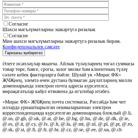
Согласие
Шәхси мәгълүматларны эшкәртүгә ризалык
Согласие
Мин шәхси мәгълүматларны эшкәртүгә ризалык бирәм.
Конфиденциальлек сәясәте
Әлеге исәпләүләр якынча. Айлык түләүләрнең төгәл суммасы
товар төре, бәясе, срогы, залог милке һәм клиентның түләү
сәләте кебек факторларга бәйле. Шулай ук «Мирас ФК»
ҖЧҖнең, элемтә өчен дустанә булмаган дәүләтләрнең милли
доменнарында электрон почта адресы күрсәтелсә,
мөрәҗәгатьләр кабул итмәвенә дә игътибар итәбез.
«Мирас ФК» ҖЧҖнең почта системасы, Рәссәйдә һәм чит
илләрдә урнаштырылган оешмаларыннан электрон
корреспонденцияда күрсәтелгән доменнарның блоклый @.li,
@.us, @.gb, @.uk, @.at, @.be, @.bg, @.hu, @.de, @.dk, @.ie,
@.es, @.it, @.cy, @.lv, @.lt, @.lu, @.mt, @.nl, @.pl, @.pt, @.ro,
@.sk, @.si, @.fi, @.fr, @.hr, @.cz, @.se, @.ee, @.ua, @.ch