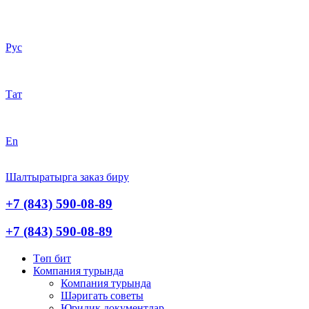
Рус
Тат
En
Шалтыратырга заказ биру
+7 (843) 590-08-89
+7 (843) 590-08-89
Төп бит
Компания турында
Компания турында
Шәригать cоветы
Юридик документлар