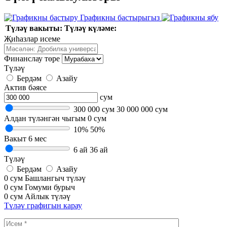
Графикны бастырыгыз
Түләү вакыты:
Түләү күләме:
Җиһазлар исеме
Финанслау төре
Түләү
Бердәм
Азайу
Актив бәясе
сум
300 000 сум
30 000 000 сум
Алдан түләнгән чыгым
0 сум
10%
50%
Вакыт
6 мес
6 ай
36 ай
Түләү
Бердәм
Азайу
0 сум
Башлангыч түләү
0 сум
Гомуми бурыч
0 сум
Айлык түләү
Түләү графигын карау