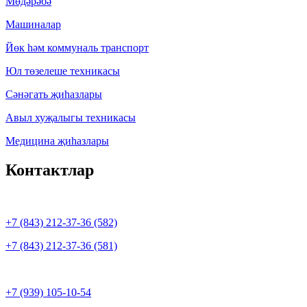
Мөдәрәбә
Машиналар
Йөк һәм коммуналь транспорт
Юл төзелеше техникасы
Сәнәгать җиһазлары
Авыл хуҗалыгы техникасы
Медицина җиһазлары
Контактлар
+7 (843) 212-37-36 (582)
+7 (843) 212-37-36 (581)
+7 (939) 105-10-54