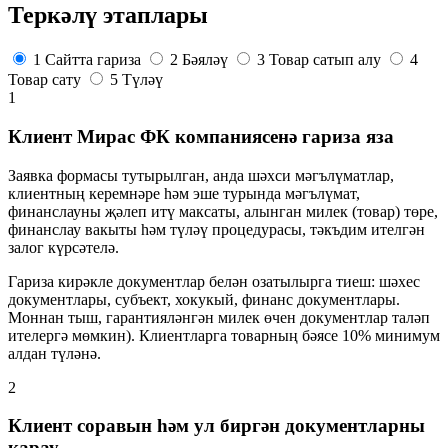
Теркәлү этаплары
1 Сайтта гариза
2 Бәяләү
3 Товар сатып алу
4
Товар сату
5 Түләү
1
Клиент Мирас ФК компаниясенә гариза яза
Заявка формасы тутырылган, анда шәхси мәгълүматлар,
клиентның керемнәре һәм эше турында мәгълүмат,
финанслауны җәлеп итү максаты, алынган милек (товар) төре,
финанслау вакыты һәм түләү процедурасы, тәкъдим ителгән
залог күрсәтелә.
Гариза кирәкле документлар белән озатылырга тиеш: шәхес
документлары, субъект, хокукый, финанс документлары.
Моннан тыш, гарантияләнгән милек өчен документлар таләп
ителергә мөмкин). Клиентларга товарның бәясе 10% минимум
алдан түләнә.
2
Клиент соравын һәм ул биргән документларны
карау