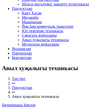
Шәхси мәгълүмат эшкәртү политикасы
Продуктлар
Кард Хәсән
Мөдәрәбә
Машиналар
Йөк һәм коммуналь транспорт
Юл төзелеше техникасы
Сәнәгать җиһазлары
Авыл хуҗалыгы техникасы
Медицина җиһазлары
Яңалыклар
Партнерлар
Контактлар
Авыл хуҗалыгы техникасы
Төп бит
••
Продуктлар
••
Авыл хуҗалыгы техникасы
Брошюраны йөкләү