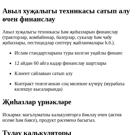
Авыл хуҗалыгы техникасы
сатып алу
өчен финанслау
Авыл хуҗалыгы техникасы һәм җиһазларын финанслау
(тракторлар, комбайннар, балерлар, сукалау һәм чабу
җиһазлары, пестицидлар сиптерү җайланмалары һ.б.).
Ислам стандартларына туры килгән уңайлы финанс
12 айдан 60 айга кадәр финанслау шартлары
Клиент сайлавын сатып алу
Контракт төзелгәннән соң милекне күчерү (мурабаха
килешүе кысаларында)
Җиһазлар
үрнәкләре
Искәрмә: мәгълүматны калькуляторга йөкләү өчен (актив
исеме һәм бәясе), продукт рәсеменә басыгыз.
Түләү
калькуляторы