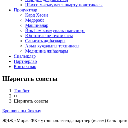
Шәхси мәгълүмат эшкәртү политикасы
Продуктлар
Кард Хәсән
Мөдәрәбә
Машиналар
Йөк һәм коммуналь транспорт
Юл төзелеше техникасы
Сәнәгать җиһазлары
Авыл хуҗалыгы техникасы
Медицина җиһазлары
Яңалыклар
Партнерлар
Контактлар
Шәригать cоветы
Төп бит
••
Шәригать cоветы
Брошюраны йөкләү
ҖЧҖ «Мирас ФК» үз эшчәнлегендә партнер (ислам) банк принц