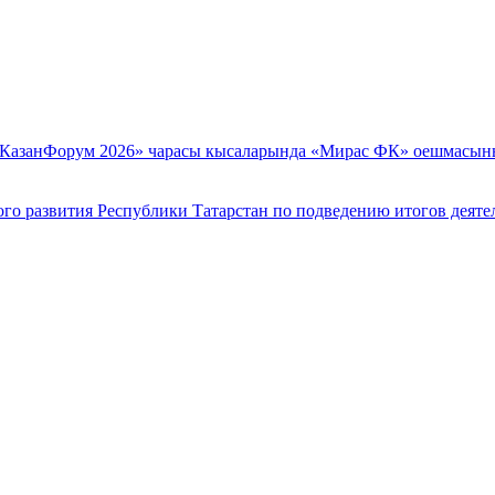
«КазанФорум 2026» чарасы кысаларында «Мирас ФК» оешмасын
го развития Республики Татарстан по подведению итогов деятел