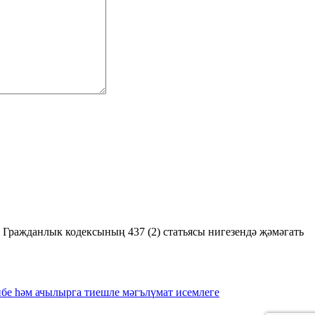
ражданлык кодексының 437 (2) статьясы нигезендә җәмәгать
бе һәм ачылырга тиешле мәгълүмат исемлеге