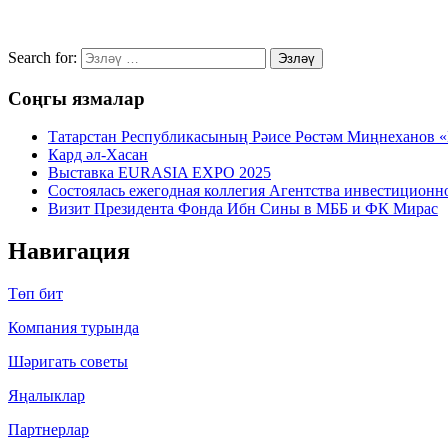
Search for:
Эзләү
Соңгы язмалар
Татарстан Республикасының Рәисе Рөстәм Миңнеханов 
Кард әл-Хасан
Выставка EURASIA EXPO 2025
Состоялась ежегодная коллегия Агентства инвестиционно
Визит Президента Фонда Ибн Сины в МББ и ФК Мирас
Навигация
Төп бит
Компания турында
Шәригать cоветы
Яңалыклар
Партнерлар