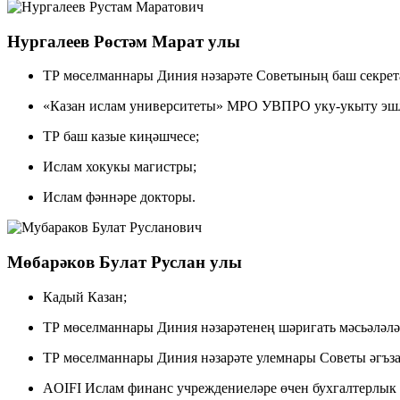
Нургалеев Рөстәм Марат улы
ТР мөселманнары Диния нәзарәте Советының баш секрет
«Казан ислам университеты» МРО УВПРО уку-укыту эшл
ТР баш казые киңәшчесе;
Ислам хокукы магистры;
Ислам фәннәре докторы.
Мөбарәков Булат Руслан улы
Кадый Казан;
ТР мөселманнары Диния нәзарәтенең шәригать мәсьәләлә
ТР мөселманнары Диния нәзарәте улемнары Советы әгъза
AOIFI Ислам финанс учреждениеләре өчен бухгалтерлык 