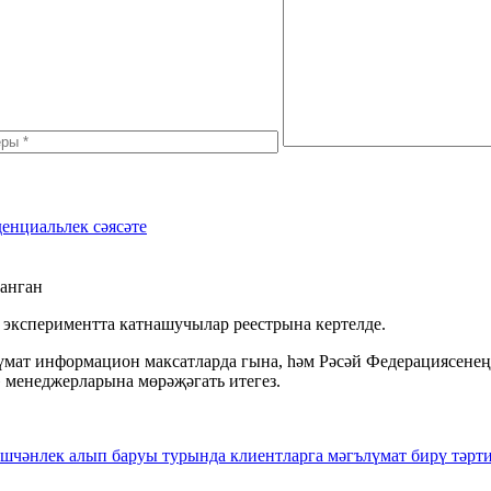
енциальлек сәясәте
ланган
экспериментта катнашучылар реестрына кертелде.
т информацион максатларда гына, һәм Рәсәй Федерациясенең Г
 менеджерларына мөрәҗәгать итегез.
чәнлек алып баруы турында клиентларга мәгълүмат бирү тәрти