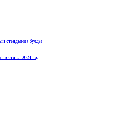
ың стендында булды
ьности за 2024 год