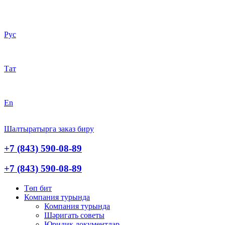
Рус
Тат
En
Шалтыратырга заказ биру
+7 (843) 590-08-89
+7 (843) 590-08-89
Төп бит
Компания турында
Компания турында
Шәригать cоветы
Юридик документлар