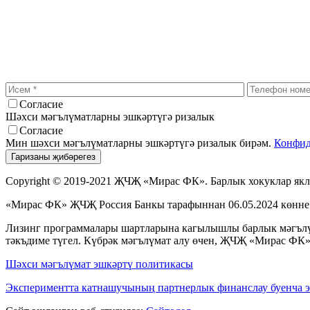
Согласие
Шәхси мәгълүматларны эшкәртүгә ризалык
Согласие
Мин шәхси мәгълүматларны эшкәртүгә ризалык бирәм.
Конфид
Copyright © 2019-2021 ҖЧҖ «Мирас ФК». Барлык хокуклар як
«Мирас ФК» ҖЧҖ Россия Банкы тарафыннан 06.05.2024 көнне 
Лизинг программалары шартларына кагылышлы барлык мәгълүма
тәкъдиме түгел. Күбрәк мәгълүмат алу өчен, ҖЧҖ «Мирас ФК»
Шәхси мәгълүмат эшкәртү политикасы
Экспериментта катнашучының партнерлык финанслау буенча эш