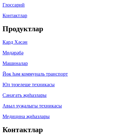
Глоссарий
Контактлар
Продуктлар
Кард Хәсән
Мөдәрәбә
Машиналар
Йөк һәм коммуналь транспорт
Юл төзелеше техникасы
Сәнәгать җиһазлары
Авыл хуҗалыгы техникасы
Медицина җиһазлары
Контактлар