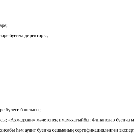
аре;
әре буенча директоры;
ре бүлеге башлыгы;
сы; «Ахмадзаки» мәчетенең имам-хатыйбы; Финанслар буенча м
хисабы һәм аудит буенча оешманың сертификацияләнгән экспер