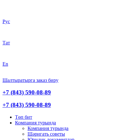
Рус
Тат
En
Шалтыратырга заказ биру
+7 (843) 590-08-89
+7 (843) 590-08-89
Төп бит
Компания турында
Компания турында
Шәригать cоветы
Юридик документлар