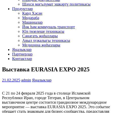
Шәхси мәгълүмат эшкәртү политикасы
Продуктлар
Кард Хәсән
Мөдәрәбә
Машиналар
Йөк һәм коммуналь транспорт
Юл төзелеше техникасы
Сәнәгать җиһазлары
Авыл хуҗалыгы техникасы
Медицина җиһазлары
Яңалыклар
Партнерлар
Контактлар
Выставка EURASIA EXPO 2025
21.02.2025
admin
Яңалыклар
С 21 по 24 февраля 2025 года в столице Исламской
Республики Иран, городе Тегеран, в Центральном
выставочном центре состоится грандиозное международное
мероприятие — выставка EURASIA EXPO 2025. Это событие
обещает стать знаковым для бизнес-сообщества, предоставляя