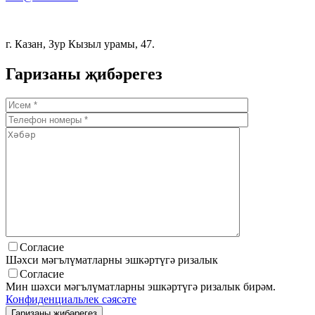
г. Казан, Зур Кызыл урамы, 47.
Гаризаны җибәрегез
Согласие
Шәхси мәгълүматларны эшкәртүгә ризалык
Согласие
Мин шәхси мәгълүматларны эшкәртүгә ризалык бирәм.
Конфиденциальлек сәясәте