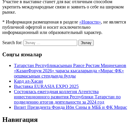
Участие в выставке станет для вас отличным способом
укрепить международные связи и заявить о себе на широком
рынке.
* Информация размещенная в разделе
«Новости»
, не является
публичной офертой и носит исключительно
информационный или образовательный характер.
Search for:
Эзләү
Соңгы язмалар
Татарстан Республикасының Рәисе Рөстәм Миңнеханов
«КазанФорум 2026» чарасы кысаларында «Мирас ФК»
оешмасының стендында булды
Кард әл-Хасан
Выставка EURASIA EXPO 2025
Состоялась ежегодная коллегия Агентства
инвестиционного развития Республики Татарстан по
подведению итогов деятельности за 2024 год
Визит Президента Фонда Ибн Сины в МББ и ФК Мирас
Навигация