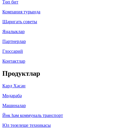
Төп бит
Компания турында
Шәригать cоветы
Яңалыклар
Партнерлар
Глоссарий
Контактлар
Продуктлар
Кард Хәсән
Мөдәрәбә
Машиналар
Йөк һәм коммуналь транспорт
Юл төзелеше техникасы