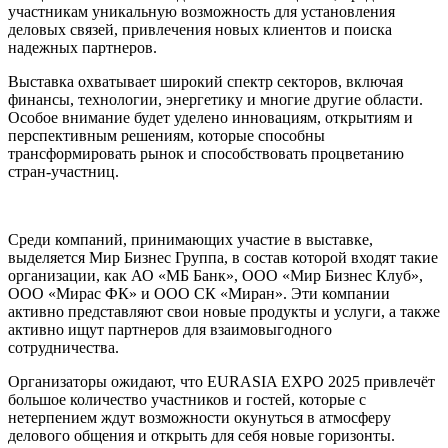
участникам уникальную возможность для установления
деловых связей, привлечения новых клиентов и поиска
надежных партнеров.
Выставка охватывает широкий спектр секторов, включая
финансы, технологии, энергетику и многие другие области.
Особое внимание будет уделено инновациям, открытиям и
перспективным решениям, которые способны
трансформировать рынок и способствовать процветанию
стран-участниц.
Среди компаний, принимающих участие в выставке,
выделяется Мир Бизнес Группа, в состав которой входят такие
организации, как АО «МБ Банк», ООО «Мир Бизнес Клуб»,
ООО «Мирас ФК» и ООО СК «Миран». Эти компании
активно представляют свои новые продукты и услуги, а также
активно ищут партнеров для взаимовыгодного
сотрудничества.
Организаторы ожидают, что EURASIA EXPO 2025 привлечёт
большое количество участников и гостей, которые с
нетерпением ждут возможности окунуться в атмосферу
делового общения и открыть для себя новые горизонты.