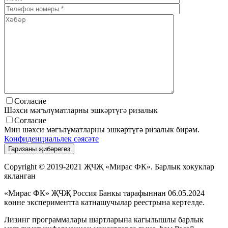
Согласие
Шәхси мәгълүматларны эшкәртүгә ризалык
Согласие
Мин шәхси мәгълүматларны эшкәртүгә ризалык бирәм.
Конфиденциальлек сәясәте
Copyright © 2019-2021 ҖЧҖ «Мирас ФК». Барлык хокуклар
якланган
«Мирас ФК» ҖЧҖ Россия Банкы тарафыннан 06.05.2024
көнне экспериментта катнашучылар реестрына кертелде.
Лизинг программалары шартларына кагылышлы барлык