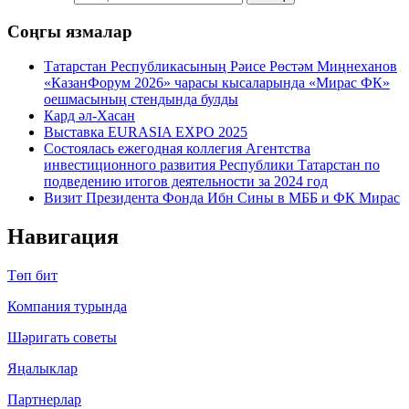
Соңгы язмалар
Татарстан Республикасының Рәисе Рөстәм Миңнеханов
«КазанФорум 2026» чарасы кысаларында «Мирас ФК»
оешмасының стендында булды
Кард әл-Хасан
Выставка EURASIA EXPO 2025
Состоялась ежегодная коллегия Агентства
инвестиционного развития Республики Татарстан по
подведению итогов деятельности за 2024 год
Визит Президента Фонда Ибн Сины в МББ и ФК Мирас
Навигация
Төп бит
Компания турында
Шәригать cоветы
Яңалыклар
Партнерлар