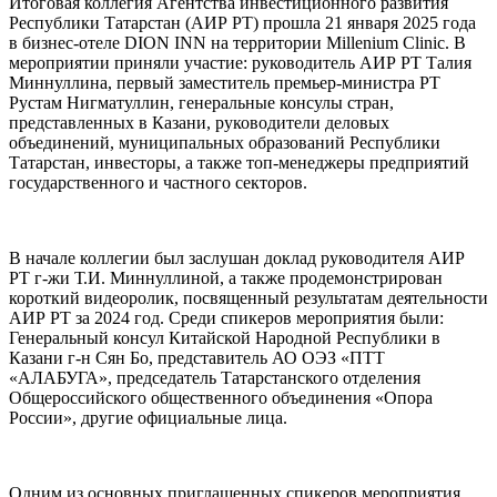
Итоговая коллегия Агентства инвестиционного развития
Республики Татарстан (АИР РТ) прошла 21 января 2025 года
в бизнес-отеле DION INN на территории Millenium Clinic. В
мероприятии приняли участие: руководитель АИР РТ Талия
Миннуллина, первый заместитель премьер-министра РТ
Рустам Нигматуллин, генеральные консулы стран,
представленных в Казани, руководители деловых
объединений, муниципальных образований Республики
Татарстан, инвесторы, а также топ-менеджеры предприятий
государственного и частного секторов.
В начале коллегии был заслушан доклад руководителя АИР
РТ г-жи Т.И. Миннуллиной, а также продемонстрирован
короткий видеоролик, посвященный результатам деятельности
АИР РТ за 2024 год. Среди спикеров мероприятия были:
Генеральный консул Китайской Народной Республики в
Казани г-н Сян Бо, представитель АО ОЭЗ «ПТТ
«АЛАБУГА», председатель Татарстанского отделения
Общероссийского общественного объединения «Опора
России», другие официальные лица.
Одним из основных приглашенных спикеров мероприятия,