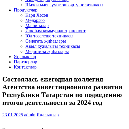
Шәхси мәгълүмат эшкәртү политикасы
Продуктлар
Кард Хәсән
Мөдәрәбә
Машиналар
Йөк һәм коммуналь транспорт
Юл төзелеше техникасы
Сәнәгать җиһазлары
Авыл хуҗалыгы техникасы
Медицина җиһазлары
Яңалыклар
Партнерлар
Контактлар
Состоялась ежегодная коллегия
Агентства инвестиционного развития
Республики Татарстан по подведению
итогов деятельности за 2024 год
23.01.2025
admin
Яңалыклар