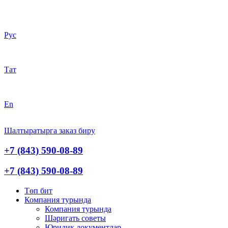
Рус
Тат
En
Шалтыратырга заказ биру
+7 (843) 590-08-89
+7 (843) 590-08-89
Төп бит
Компания турында
Компания турында
Шәригать cоветы
Юридик документлар