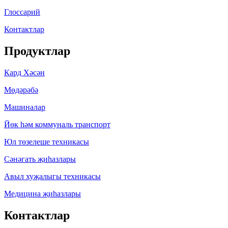
Глоссарий
Контактлар
Продуктлар
Кард Хәсән
Мөдәрәбә
Машиналар
Йөк һәм коммуналь транспорт
Юл төзелеше техникасы
Сәнәгать җиһазлары
Авыл хуҗалыгы техникасы
Медицина җиһазлары
Контактлар