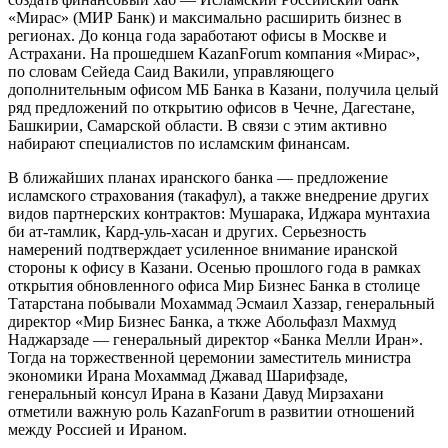
«Мирас» (МИР Банк) и максимально расширить бизнес в
регионах. До конца года заработают офисы в Москве и
Астрахани. На прошедшем KazanForum компания «Мирас»,
по словам Сейеда Саид Вакили, управляющего
дополнительным офисом МБ Банка в Казани, получила целый
ряд предложений по открытию офисов в Чечне, Дагестане,
Башкирии, Самарской области. В связи с этим активно
набирают специалистов по исламским финансам.
В ближайших планах иранского банка — предложение
исламского страхования (такафул), а также внедрение других
видов партнерских контрактов: Мушарака, Иджара мунтахиа
би ат-тамлик, Кард-уль-хасан и других. Серьезность
намерений подтверждает усиленное внимание иранской
стороны к офису в Казани. Осенью прошлого года в рамках
открытия обновленного офиса Мир Бизнес Банка в столице
Татарстана побывали Мохаммад Эсмаил Хаззар, генеральный
директор «Мир Бизнес Банка, а ткже Абольфазл Махмуд
Наджарзаде — генеральный директор «Банка Мелли Иран».
Тогда на торжественной церемонии заместитель министра
экономики Ирана Мохаммад Джавад Шарифзаде,
генеральный консул Ирана в Казани Давуд Мирзахани
отметили важную роль KazanForum в развитии отношений
между Россией и Ираном.