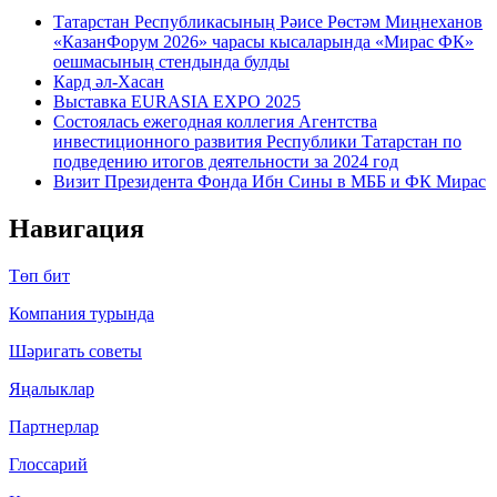
Татарстан Республикасының Рәисе Рөстәм Миңнеханов
«КазанФорум 2026» чарасы кысаларында «Мирас ФК»
оешмасының стендында булды
Кард әл-Хасан
Выставка EURASIA EXPO 2025
Состоялась ежегодная коллегия Агентства
инвестиционного развития Республики Татарстан по
подведению итогов деятельности за 2024 год
Визит Президента Фонда Ибн Сины в МББ и ФК Мирас
Навигация
Төп бит
Компания турында
Шәригать cоветы
Яңалыклар
Партнерлар
Глоссарий