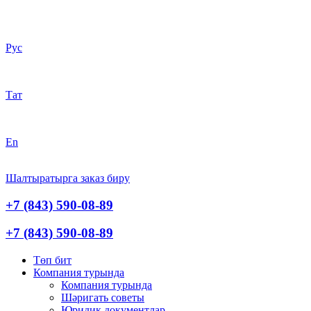
Рус
Тат
En
Шалтыратырга заказ биру
+7 (843) 590-08-89
+7 (843) 590-08-89
Төп бит
Компания турында
Компания турында
Шәригать cоветы
Юридик документлар