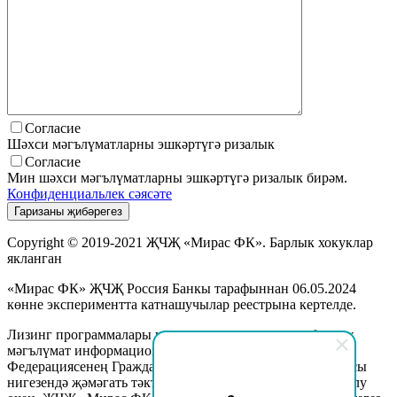
Согласие
Шәхси мәгълүматларны эшкәртүгә ризалык
Согласие
Мин шәхси мәгълүматларны эшкәртүгә ризалык бирәм.
Конфиденциальлек сәясәте
Copyright © 2019-2021 ҖЧҖ «Мирас ФК». Барлык хокуклар
якланган
«Мирас ФК» ҖЧҖ Россия Банкы тарафыннан 06.05.2024
көнне экспериментта катнашучылар реестрына кертелде.
Лизинг программалары шартларына кагылышлы барлык
мәгълүмат информацион максатларда гына, һәм Рәсәй
Федерациясенең Гражданлык кодексының 437 (2) статьясы
нигезендә җәмәгать тәкъдиме түгел. Күбрәк мәгълүмат алу