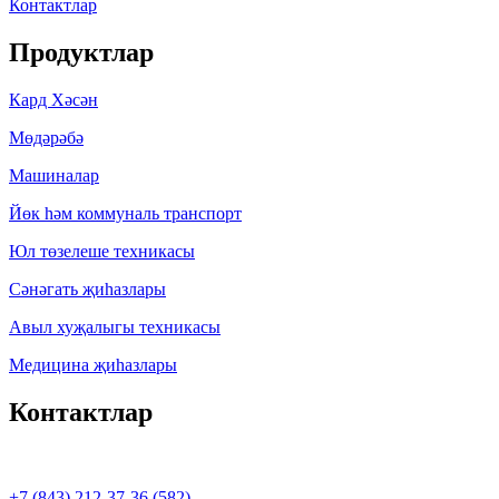
Контактлар
Продуктлар
Кард Хәсән
Мөдәрәбә
Машиналар
Йөк һәм коммуналь транспорт
Юл төзелеше техникасы
Сәнәгать җиһазлары
Авыл хуҗалыгы техникасы
Медицина җиһазлары
Контактлар
+7 (843) 212-37-36 (582)