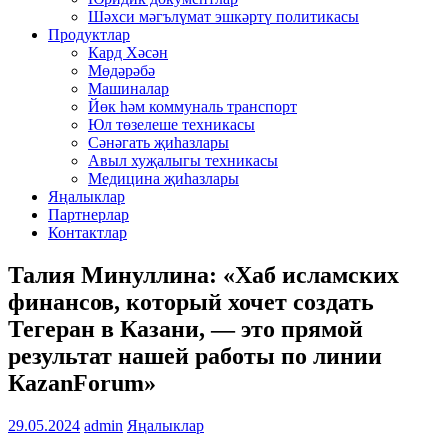
Шәхси мәгълүмат эшкәртү политикасы
Продуктлар
Кард Хәсән
Мөдәрәбә
Машиналар
Йөк һәм коммуналь транспорт
Юл төзелеше техникасы
Сәнәгать җиһазлары
Авыл хуҗалыгы техникасы
Медицина җиһазлары
Яңалыклар
Партнерлар
Контактлар
Талия Минуллина: «Хаб исламских
финансов, который хочет создать
Тегеран в Казани, — это прямой
результат нашей работы по линии
КazanForum»
29.05.2024
admin
Яңалыклар