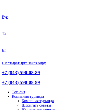
Рус
Тат
En
Шалтыратырга заказ биру
+7 (843) 590-08-89
+7 (843) 590-08-89
Төп бит
Компания турында
Компания турында
Шәригать cоветы
Юридик документлар