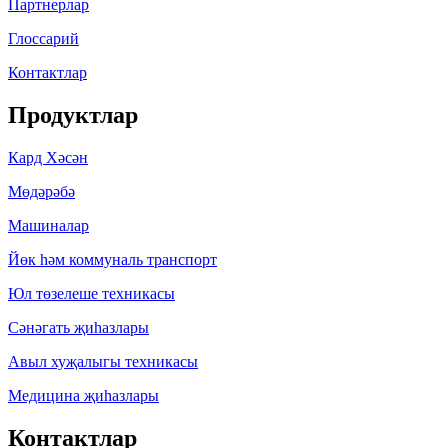
Партнерлар
Глоссарий
Контактлар
Продуктлар
Кард Хәсән
Мөдәрәбә
Машиналар
Йөк һәм коммуналь транспорт
Юл төзелеше техникасы
Сәнәгать җиһазлары
Авыл хуҗалыгы техникасы
Медицина җиһазлары
Контактлар