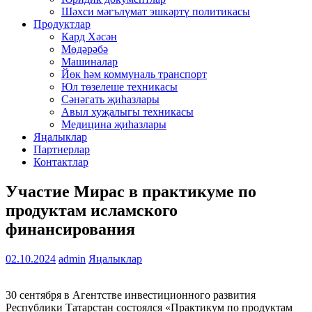
Шәхси мәгълүмат эшкәртү политикасы
Продуктлар
Кард Хәсән
Мөдәрәбә
Машиналар
Йөк һәм коммуналь транспорт
Юл төзелеше техникасы
Сәнәгать җиһазлары
Авыл хуҗалыгы техникасы
Медицина җиһазлары
Яңалыклар
Партнерлар
Контактлар
Участие Мирас в практикуме по
продуктам исламского
финансирования
02.10.2024
admin
Яңалыклар
30 сентября в Агентстве инвестиционного развития
Республики Татарстан состоялся «Практикум по продуктам