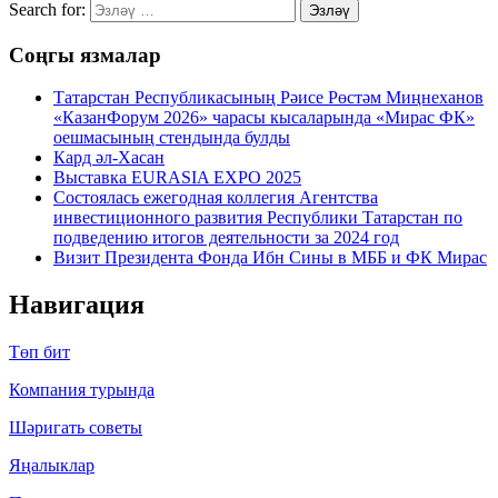
Search for:
Эзләү
Соңгы язмалар
Татарстан Республикасының Рәисе Рөстәм Миңнеханов
«КазанФорум 2026» чарасы кысаларында «Мирас ФК»
оешмасының стендында булды
Кард әл-Хасан
Выставка EURASIA EXPO 2025
Состоялась ежегодная коллегия Агентства
инвестиционного развития Республики Татарстан по
подведению итогов деятельности за 2024 год
Визит Президента Фонда Ибн Сины в МББ и ФК Мирас
Навигация
Төп бит
Компания турында
Шәригать cоветы
Яңалыклар