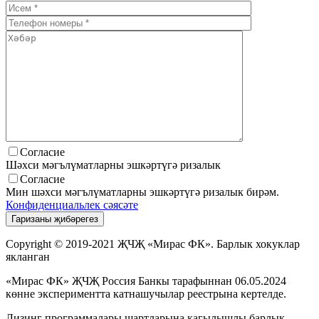
Согласие
Шәхси мәгълүматларны эшкәртүгә ризалык
Согласие
Мин шәхси мәгълүматларны эшкәртүгә ризалык бирәм.
Конфиденциальлек сәясәте
Copyright © 2019-2021 ҖЧҖ «Мирас ФК». Барлык хокуклар
якланган
«Мирас ФК» ҖЧҖ Россия Банкы тарафыннан 06.05.2024
көнне экспериментта катнашучылар реестрына кертелде.
Лизинг программалары шартларына кагылышлы барлык